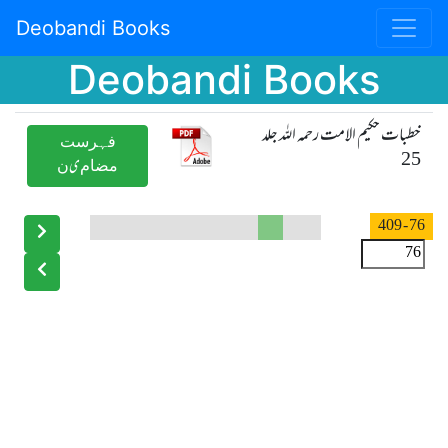
Deobandi Books
Deobandi Books
خطبات حکیم الامت رحمہ اللہ جلد
ﻓﮩﺮﺳﺖ
25
ﻣﻀﺎﻡیﻥ
- 409
76