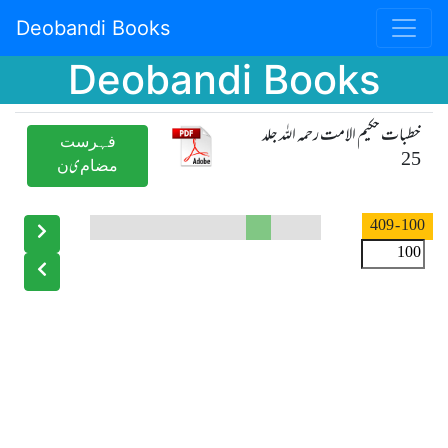
Deobandi Books
Deobandi Books
خطبات حکیم الامت رحمہ اللہ جلد
ﻓﮩﺮﺳﺖ
25
ﻣﻀﺎﻡیﻥ
- 409
100