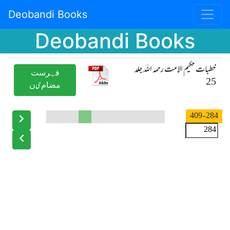
Deobandi Books
Deobandi Books
خطبات حکیم الامت رحمہ اللہ جلد
ﻓﮩﺮﺳﺖ
25
ﻣﻀﺎﻡیﻥ
- 409
284