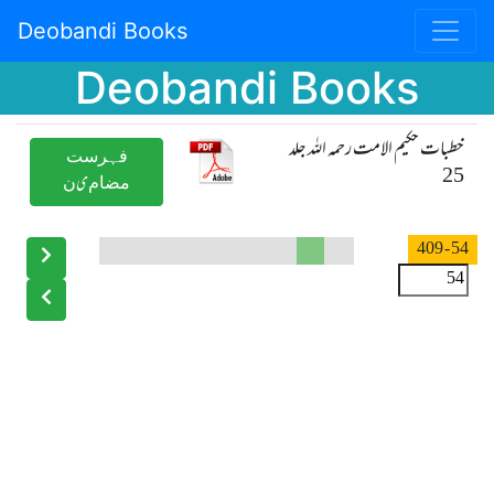
Deobandi Books
Deobandi Books
خطبات حکیم الامت رحمہ اللہ جلد
ﻓﮩﺮﺳﺖ
25
ﻣﻀﺎﻡیﻥ
- 409
54