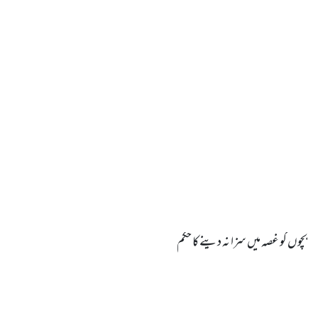
بچوں کو غصہ میں سزا نہ دینے کا حکم
