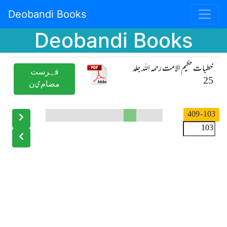
Deobandi Books
Deobandi Books
خطبات حکیم الامت رحمہ اللہ جلد
ﻓﮩﺮﺳﺖ
25
ﻣﻀﺎﻡیﻥ
- 409
103