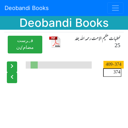
Deobandi Books
Deobandi Books
خطبات حکیم الامت رحمہ اللہ جلد
ﻓﮩﺮﺳﺖ
25
ﻣﻀﺎﻡیﻥ
- 409
374