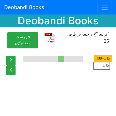
Deobandi Books
Deobandi Books
خطبات حکیم الامت رحمہ اللہ جلد
ﻓﮩﺮﺳﺖ
25
ﻣﻀﺎﻡیﻥ
- 409
145