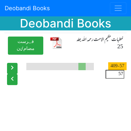
Deobandi Books
Deobandi Books
خطبات حکیم الامت رحمہ اللہ جلد
ﻓﮩﺮﺳﺖ
25
ﻣﻀﺎﻡیﻥ
- 409
57