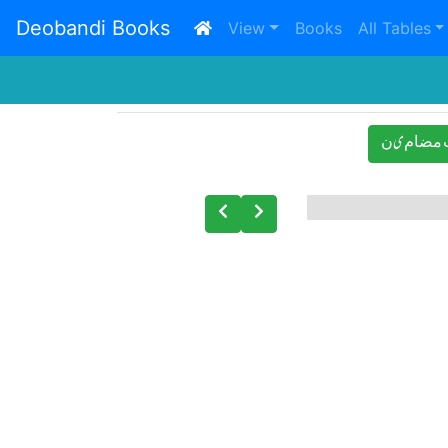
Deobandi Books
(current)
View
Books
All Tables
ﻣﻀﺎﻡیﻥ