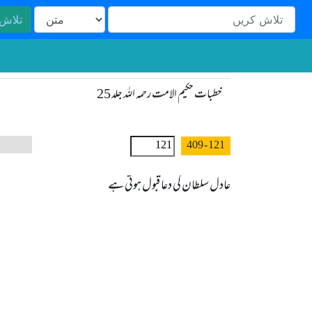
تلاش
خطبات حکیم الامت رحمہ اللہ جلد 25
- 409
121
عادل سلطان کی دعا قبول ہوتی ہے
