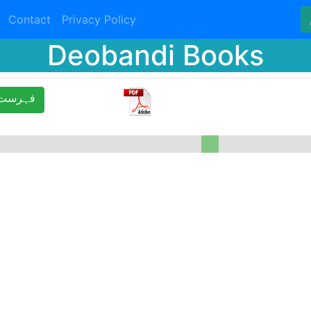
Contact
Privacy Policy
Deobandi Books
ﻓﮩﺮﺳﺖ 