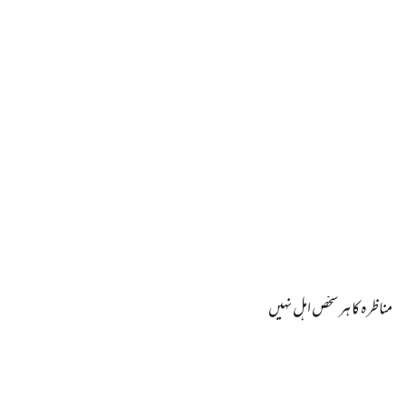
مناظرہ کا ہر شخص اہل نہیں
