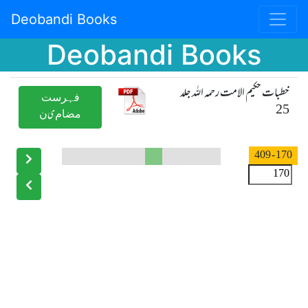
Deobandi Books
Deobandi Books
خطبات حکیم الامت رحمہ اللہ جلد
ﻓﮩﺮﺳﺖ
25
ﻣﻀﺎﻡیﻥ
- 409
170