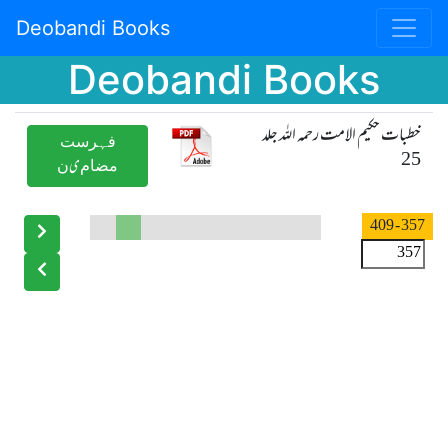
Deobandi Books
Deobandi Books
خطبات حکیم الامت رحمہ اللہ جلد
ﻓﮩﺮﺳﺖ
25
ﻣﻀﺎﻡیﻥ
- 409
357