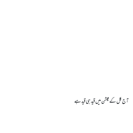
آج کل کے فیشن میں قید ہی قید ہے
