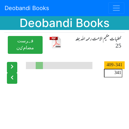
Deobandi Books
Deobandi Books
خطبات حکیم الامت رحمہ اللہ جلد
ﻓﮩﺮﺳﺖ
25
ﻣﻀﺎﻡیﻥ
- 409
341