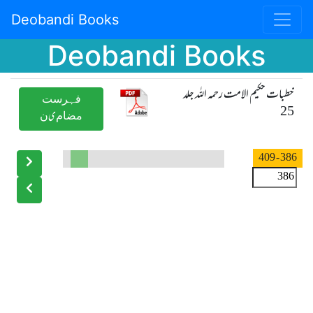
Deobandi Books
Deobandi Books
خطبات حکیم الامت رحمہ اللہ جلد
ﻓﮩﺮﺳﺖ
25
ﻣﻀﺎﻡیﻥ
- 409
386