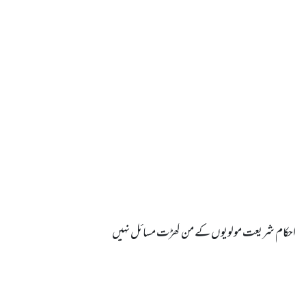
احکام شریعت مولویوں کے من گھڑت مسائل نہیں
