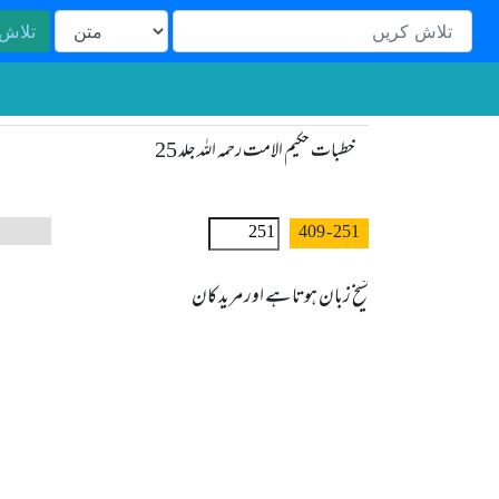
تلاش
خطبات حکیم الامت رحمہ اللہ جلد 25
- 409
251
شیخ زبان ہوتا ہے اور مرید کان 
