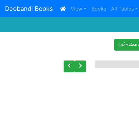
Deobandi Books
(current)
View
Books
All Tables
ﻣﻀﺎﻡیﻥ