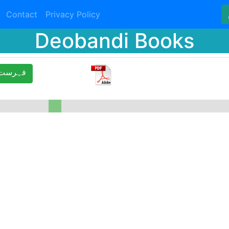
Contact
Privacy Policy
Deobandi Books
ﻓﮩﺮﺳﺖ 