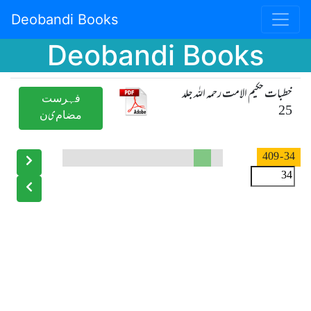
Deobandi Books
Deobandi Books
خطبات حکیم الامت رحمہ اللہ جلد
ﻓﮩﺮﺳﺖ
25
ﻣﻀﺎﻡیﻥ
- 409
34