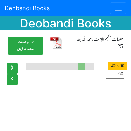
Deobandi Books
Deobandi Books
خطبات حکیم الامت رحمہ اللہ جلد
ﻓﮩﺮﺳﺖ
25
ﻣﻀﺎﻡیﻥ
- 409
60