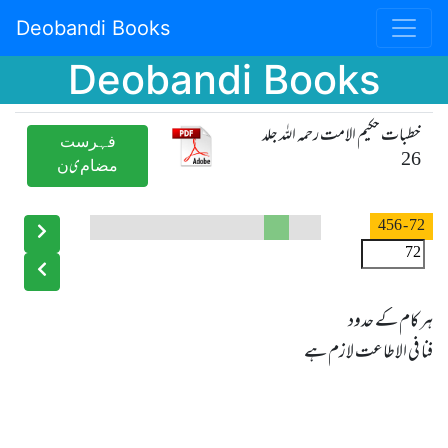
Deobandi Books
Deobandi Books
خطبات حکیم الامت رحمہ اللہ جلد
ﻓﮩﺮﺳﺖ
26
ﻣﻀﺎﻡیﻥ
- 456
72
فنا فی الاطاعت لازم ہے
