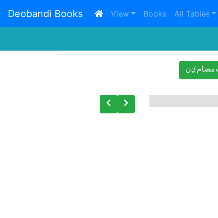
Deobandi Books
(current)
View
Books
All Tables
ﻣﻀﺎﻡیﻥ