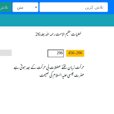
تلاش
خطبات حکیم الامت رحمہ اللہ جلد 26
- 456
296
حضرت عیسی علیہ السلام کی نصیحت
