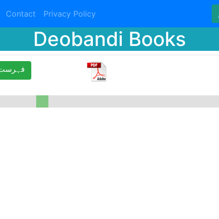
Contact
Privacy Policy
Deobandi Books
ﻓﮩﺮﺳﺖ 