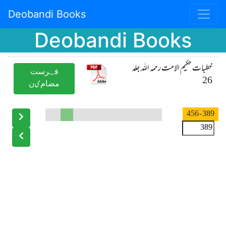
Deobandi Books
Deobandi Books
خطبات حکیم الامت رحمہ اللہ جلد
ﻓﮩﺮﺳﺖ
26
ﻣﻀﺎﻡیﻥ
- 456
389