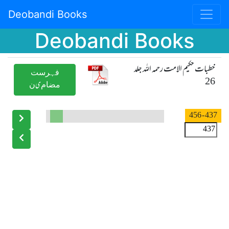
Deobandi Books
Deobandi Books
خطبات حکیم الامت رحمہ اللہ جلد
ﻓﮩﺮﺳﺖ
26
ﻣﻀﺎﻡیﻥ
- 456
437