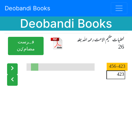
Deobandi Books
Deobandi Books
خطبات حکیم الامت رحمہ اللہ جلد
ﻓﮩﺮﺳﺖ
26
ﻣﻀﺎﻡیﻥ
- 456
423