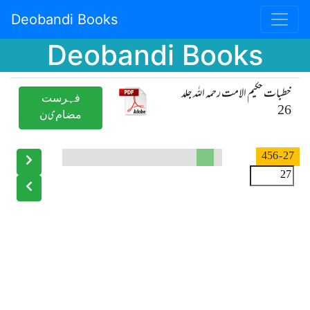
Deobandi Books
Deobandi Books
خطبات حکیم الامت رحمہ اللہ جلد
ﻓﮩﺮﺳﺖ
26
ﻣﻀﺎﻡیﻥ
- 456
27