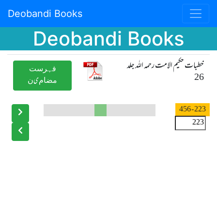
Deobandi Books
Deobandi Books
خطبات حکیم الامت رحمہ اللہ جلد
ﻓﮩﺮﺳﺖ
26
ﻣﻀﺎﻡیﻥ
- 456
223