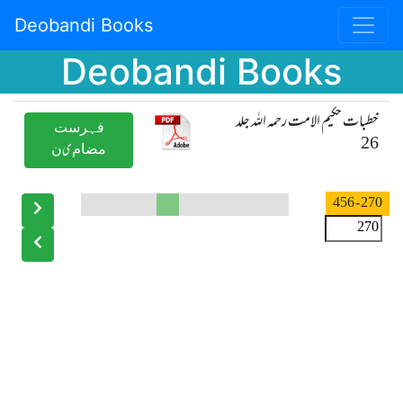
Deobandi Books
Deobandi Books
خطبات حکیم الامت رحمہ اللہ جلد
ﻓﮩﺮﺳﺖ
26
ﻣﻀﺎﻡیﻥ
- 456
270