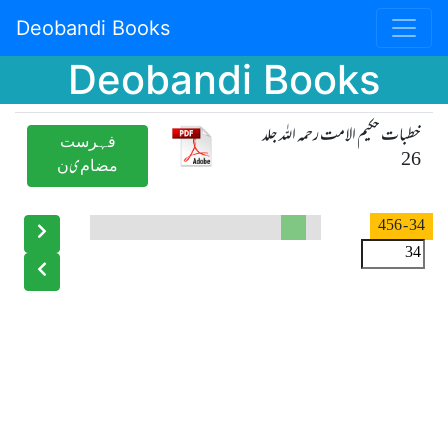
Deobandi Books
Deobandi Books
خطبات حکیم الامت رحمہ اللہ جلد
ﻓﮩﺮﺳﺖ
26
ﻣﻀﺎﻡیﻥ
- 456
34