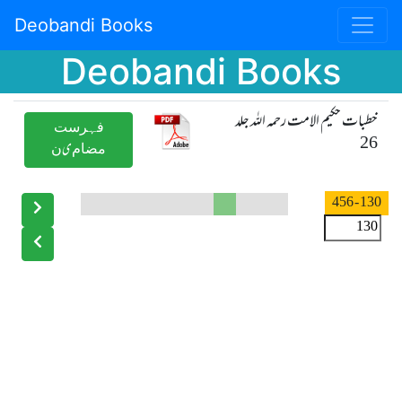
Deobandi Books
Deobandi Books
خطبات حکیم الامت رحمہ اللہ جلد
ﻓﮩﺮﺳﺖ
26
ﻣﻀﺎﻡیﻥ
- 456
130