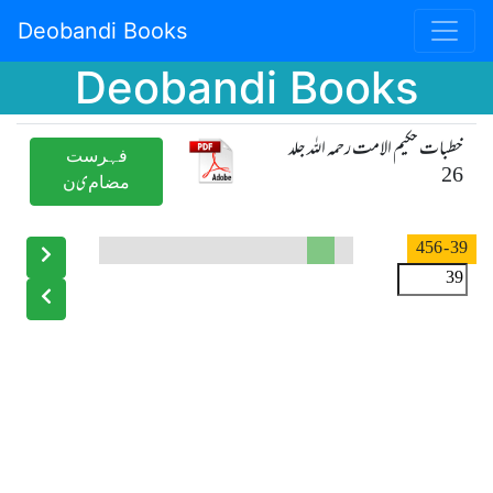
Deobandi Books
Deobandi Books
خطبات حکیم الامت رحمہ اللہ جلد
ﻓﮩﺮﺳﺖ
26
ﻣﻀﺎﻡیﻥ
- 456
39