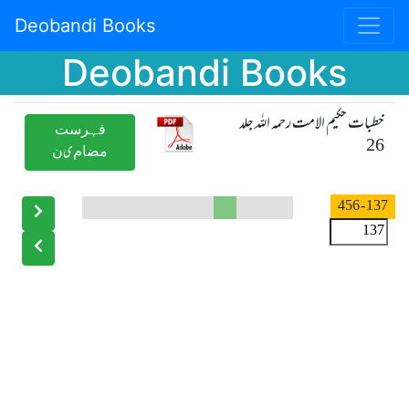
Deobandi Books
Deobandi Books
خطبات حکیم الامت رحمہ اللہ جلد
ﻓﮩﺮﺳﺖ
26
ﻣﻀﺎﻡیﻥ
- 456
137