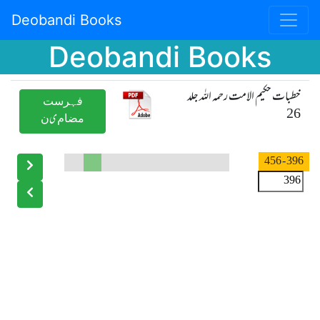
Deobandi Books
Deobandi Books
خطبات حکیم الامت رحمہ اللہ جلد
ﻓﮩﺮﺳﺖ
26
ﻣﻀﺎﻡیﻥ
- 456
396