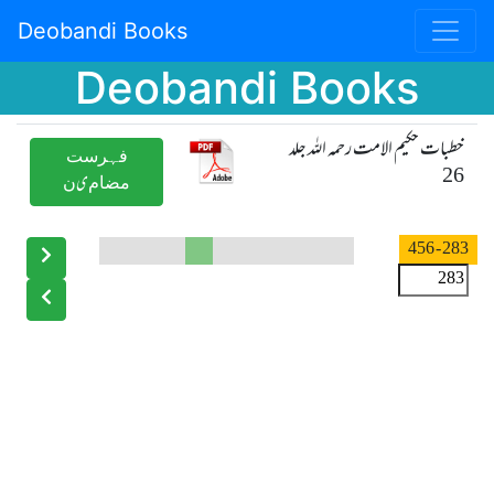
Deobandi Books
Deobandi Books
خطبات حکیم الامت رحمہ اللہ جلد
ﻓﮩﺮﺳﺖ
26
ﻣﻀﺎﻡیﻥ
- 456
283