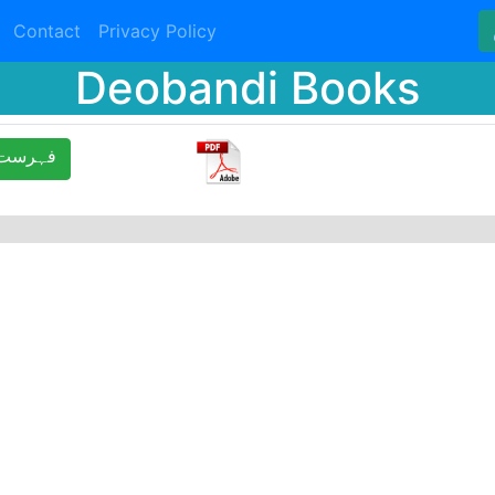
Contact
Privacy Policy
Deobandi Books
ﻓﮩﺮﺳﺖ 