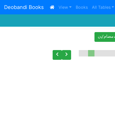
Deobandi Books
(current)
View
Books
All Tables
ﻣﻀﺎﻡیﻥ