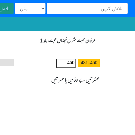
تلاش
عرفان محبت شرح فیضان محبت جلد 1
- 481
460
عشرتیں بے وفاہیں یا حسرتیں
