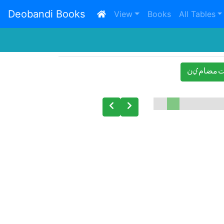
Deobandi Books
(current)
View
Books
All Tables
 ﻣﻀﺎﻡیﻥ