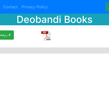
Contact
Privacy Policy
Deobandi Books
ﻓﮩﺮﺳﺖ