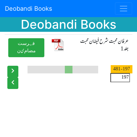
Deobandi Books
Deobandi Books
عرفان محبت شرح فیضان محبت
ﻓﮩﺮﺳﺖ
جلد 1
ﻣﻀﺎﻡیﻥ
- 481
197