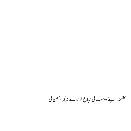
عقلمند اپنے دوست کی اتباع کرتا ہے نہ کہ دشمن کی
