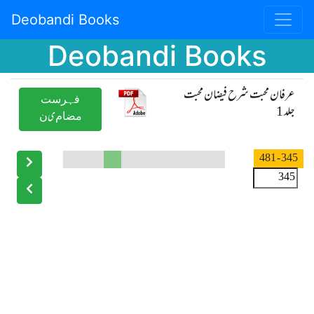
Deobandi Books
Deobandi Books
عرفان محبت شرح فیضان محبت
ﻓﮩﺮﺳﺖ
جلد 1
ﻣﻀﺎﻡیﻥ
- 481
345