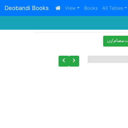
Deobandi Books
(current)
View
Books
All Tables
 ﻣﻀﺎﻡیﻥ