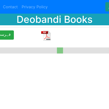
Contact
Privacy Policy
Deobandi Books
ﻓﮩﺮﺳﺖ