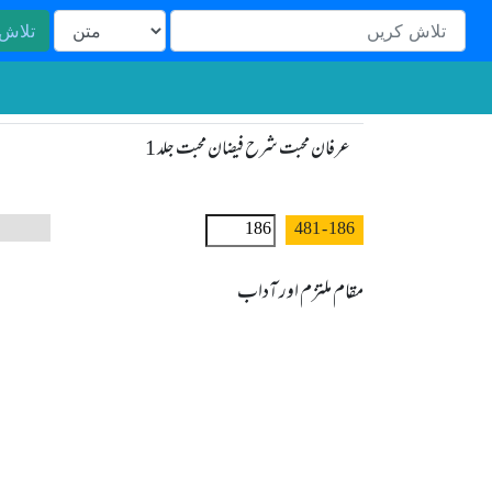
تلاش
عرفان محبت شرح فیضان محبت جلد 1
- 481
186
مقام ملتزم اور آداب
