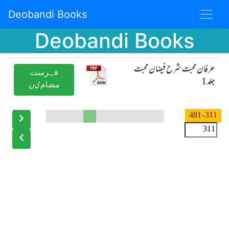
Deobandi Books
Deobandi Books
عرفان محبت شرح فیضان محبت
ﻓﮩﺮﺳﺖ
جلد 1
ﻣﻀﺎﻡیﻥ
- 481
311