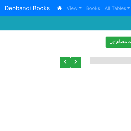
Deobandi Books
(current)
View
Books
All Tables
 ﻣﻀﺎﻡیﻥ