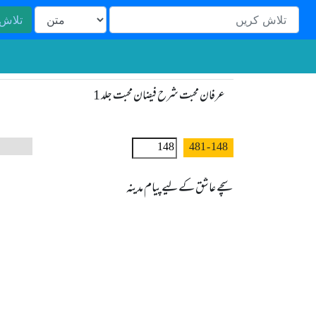
تلاش
عرفان محبت شرح فیضان محبت جلد 1
- 481
148
سچے عاشق کےلیے پیام مدینہ
