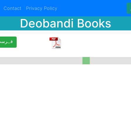
Contact
Privacy Policy
Deobandi Books
ﻓﮩﺮﺳﺖ