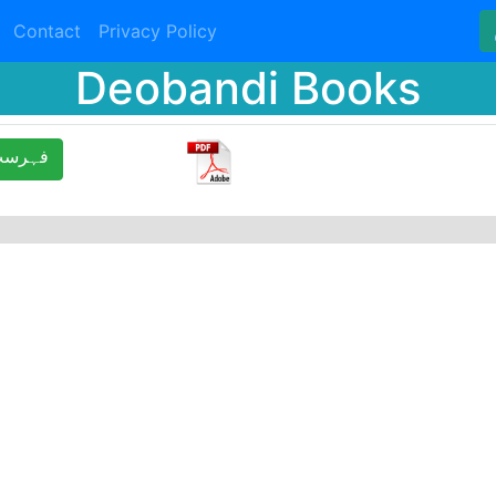
Contact
Privacy Policy
Deobandi Books
ﻓﮩﺮﺳﺖ