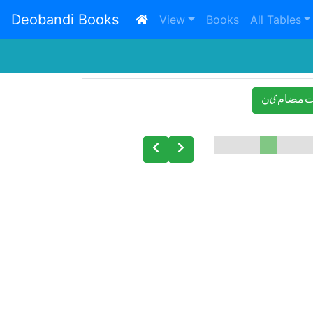
Deobandi Books
(current)
View
Books
All Tables
 ﻣﻀﺎﻡیﻥ