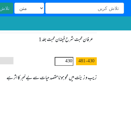
تلاش
عرفان محبت شرح فیضان محبت جلد 1
- 481
430
زیب و زینت میں محو ہونا مقصد حیات سے بے خبر کا اثر ہے
