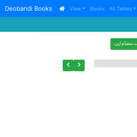
Deobandi Books
(current)
View
Books
All Tables
 ﻣﻀﺎﻡیﻥ