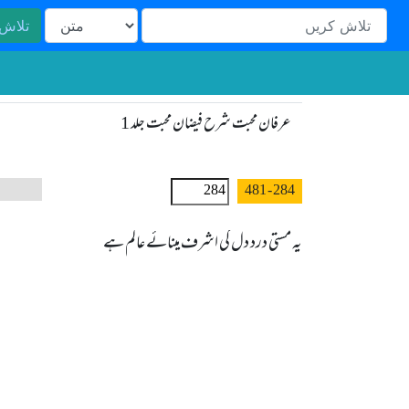
تلاش
عرفان محبت شرح فیضان محبت جلد 1
- 481
284
یہ مستی درد دل کی اشرف مینائے عالم ہے
