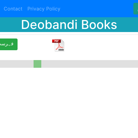
Contact
Privacy Policy
Deobandi Books
ﻓﮩﺮﺳﺖ