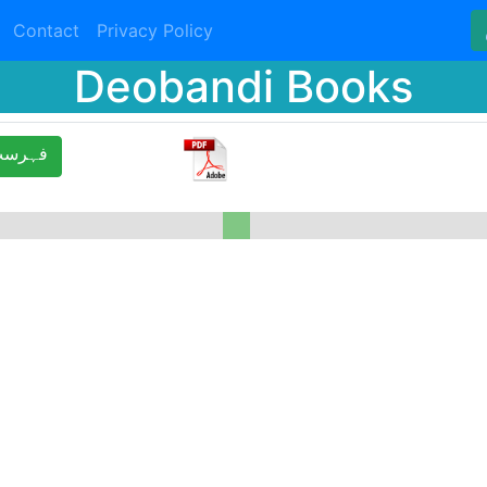
Contact
Privacy Policy
Deobandi Books
ﻓﮩﺮﺳﺖ