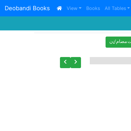
Deobandi Books
(current)
View
Books
All Tables
 ﻣﻀﺎﻡیﻥ