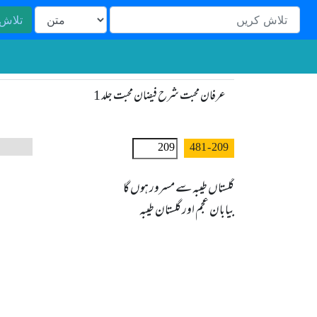
تلاش
عرفان محبت شرح فیضان محبت جلد 1
- 481
209
بیابان عجم اور گلستان طیبہ
