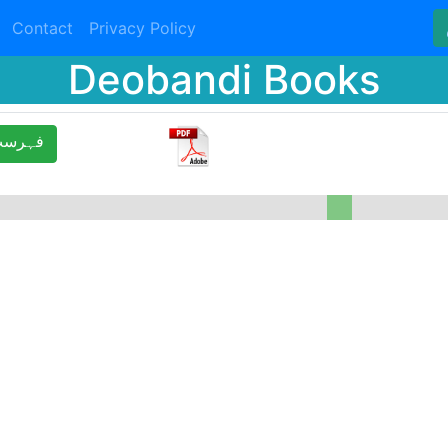
Contact
Privacy Policy
Deobandi Books
ﻓﮩﺮﺳﺖ