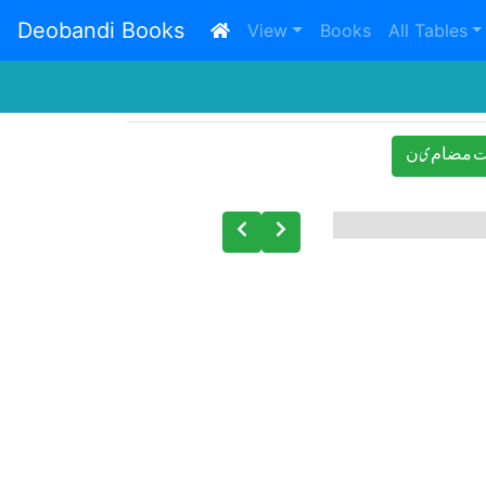
Deobandi Books
(current)
View
Books
All Tables
 ﻣﻀﺎﻡیﻥ