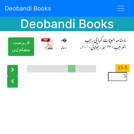
Deobandi Books
Deobandi Books
ماہنامہ البینات کراچی رجب
�ہ
ﻓﮩﺮﺳﺖ
المرجب ۱۴۳۱ھ - جولائی ۲۰۱۰ء
رسالہ
ﻣﻀﺎﻡیﻥ
- 13
5