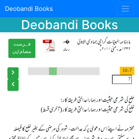
Deobandi Books
Deobandi Books
ماہنامہ البینات کراچی جمادی الاولیٰ
�ہ
ﻓﮩﺮﺳﺖ
۱۴۳۲ھ -مئی ۲۰۱۱ء
رسالہ
ﻣﻀﺎﻡیﻥ
- 10
7