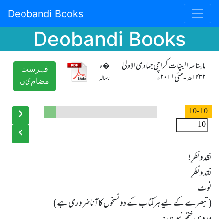
Deobandi Books
Deobandi Books
ماہنامہ البینات کراچی جمادی الاولیٰ
�ہ
ﻓﮩﺮﺳﺖ
۱۴۳۲ھ -مئی ۲۰۱۱ء
رسالہ
ﻣﻀﺎﻡیﻥ
- 10
10