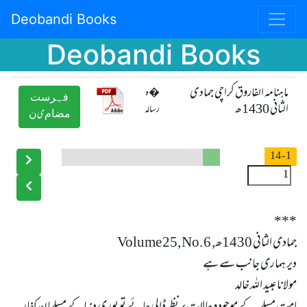
Deobandi Books
Deobandi Books
ماہنامہ الفاروق کراچی جمادی
�ہ
ﻓﮩﺮﺳﺖ
الثانی 1430ھ
رسالہ
ﻣﻀﺎﻡیﻥ
- 14
1