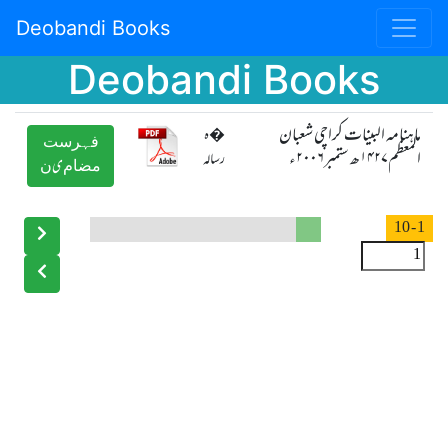
Deobandi Books
Deobandi Books
ماہنامہ البینات کراچی شعبان
�ہ
ﻓﮩﺮﺳﺖ
المعظم۱۴۲۷ھ ستمبر۲۰۰۶ء
رسالہ
ﻣﻀﺎﻡیﻥ
- 10
1