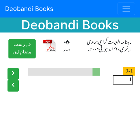
Deobandi Books
Deobandi Books
ماہنامہ البینات کراچی جمادی
�ہ
ﻓﮩﺮﺳﺖ
الاخریٰ۱۴۲۷ھ جولائی۲۰۰۶ء
رسالہ
ﻣﻀﺎﻡیﻥ
- 9
1