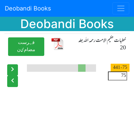
Deobandi Books
Deobandi Books
خطبات حکیم الامت رحمہ اللہ جلد
ﻓﮩﺮﺳﺖ
20
ﻣﻀﺎﻡیﻥ
- 441
75