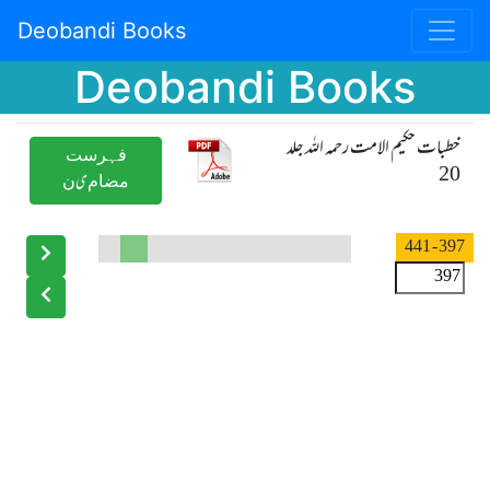
Deobandi Books
Deobandi Books
خطبات حکیم الامت رحمہ اللہ جلد
ﻓﮩﺮﺳﺖ
20
ﻣﻀﺎﻡیﻥ
- 441
397