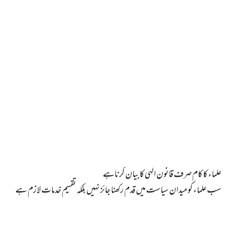
سب علماء کو میدان سیاست میں قدم رکھنا جائز نہیں بلکہ تقسیم خدمات لازم ہے
