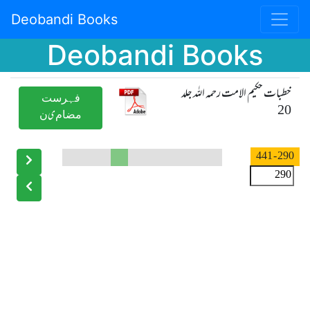
Deobandi Books
Deobandi Books
خطبات حکیم الامت رحمہ اللہ جلد
ﻓﮩﺮﺳﺖ
20
ﻣﻀﺎﻡیﻥ
- 441
290